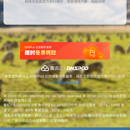
联络信息由卖方自行填写，请您谨慎判断，风险自担
本页面由腾讯云 DNSPod 提供域名停靠服务，域名及联络信息为用户自行提供
点此免费使用该服务
© 2006-2026> DNSPod, Inc. All rights reserved. © 2006-2026> 烟台帝思普
网络科技有限公司
鲁ICP备09090609号
鲁ICP证B2-20100010号
京信信管发〔2018〕156号
鲁
通管〔2019〕83号
粤通业函〔2018〕268号
域名注册服务机构：腾讯云计算（北京）有限责任公司 烟台帝思普网络科技有限
公司 广州云讯信息科技有限公司 新网数码